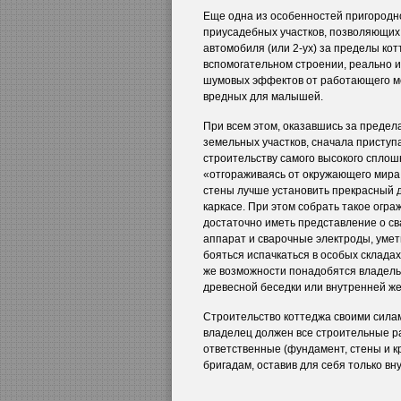
Еще одна из особенностей пригородн
приусадебных участков, позволяющих
автомобиля (или 2-ух) за пределы ко
вспомогательном строении, реально 
шумовых эффектов от работающего мо
вредных для малышей.
При всем этом, оказавшись за предел
земельных участков, сначала приступа
строительству самого высокого сплош
«отгораживаясь от окружающего мира
стены лучше установить прекрасный 
каркасе. При этом собрать такое огр
достаточно иметь представление о св
аппарат и сварочные электроды, умет
бояться испачкаться в особых склада
же возможности понадобятся владель
древесной беседки или внутренней ж
Строительство коттеджа своими силам
владелец должен все строительные р
ответственные (фундамент, стены и к
бригадам, оставив для себя только 