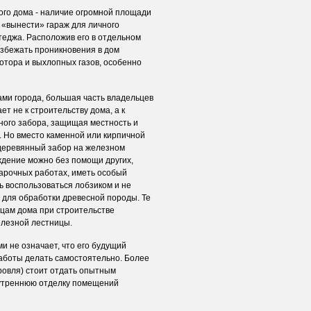
ого дома - наличие огромной площади
 «вынести» гараж для личного
ттеджа. Расположив его в отдельном
избежать проникновения в дом
тора и выхлопных газов, особенно
ами города, большая часть владельцев
ет не к строительству дома, а к
ного забора, защищая местность и
. Но вместо каменной или кирпичной
деревянный забор на железном
аждение можно без помощи других,
арочных работах, иметь особый
ь воспользоваться лобзиком и не
х для обработки древесной породы. Те
цам дома при строительстве
елезной лестницы.
и не означает, что его будущий
аботы делать самостоятельно. Более
ровля) стоит отдать опытным
внутреннюю отделку помещений