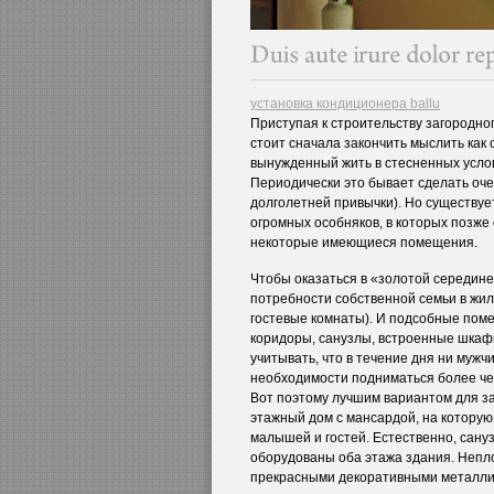
установка кондиционера ballu
Приступая к строительству загородног
стоит сначала закончить мыслить как
вынужденный жить в стесненных услов
Периодически это бывает сделать оче
долголетней привычки). Но существует
огромных особняков, в которых позж
некоторые имеющиеся помещения.
Чтобы оказаться в «золотой середине
потребности собственной семьи в жил
гостевые комнаты). И подсобные помещ
коридоры, санузлы, встроенные шкаф
учитывать, что в течение дня ни муж
необходимости подниматься более чем
Вот поэтому лучшим вариантом для за
этажный дом с мансардой, на котору
малышей и гостей. Естественно, сану
оборудованы оба этажа здания. Непло
прекрасными декоративными металли