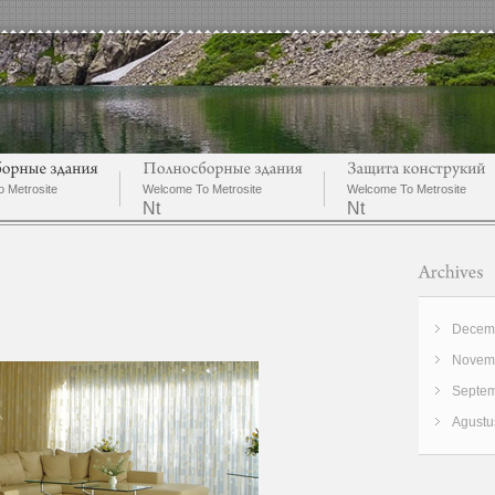
 Metrosite
Welcome To Metrosite
Welcome To Metrosite
Nt
Nt
Decemb
Novemb
Septem
Agustu