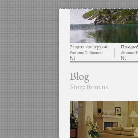
Welcome To Metrosite
Welcome To
Nt
Nt